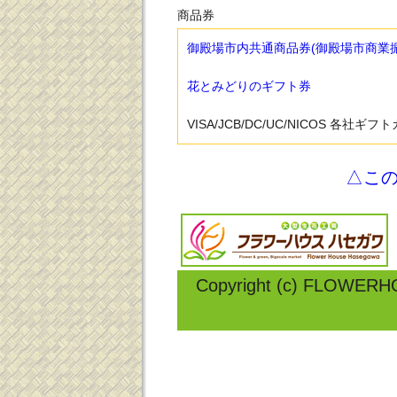
商品券
御殿場市内共通商品券(御殿場市商業
花とみどりのギフト券
VISA/JCB/DC/UC/NICOS 各社ギフ
△こ
Copyright (c) FLOWERH