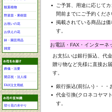
ご予算、用途に応じてカ
観葉植物
間前までにご予約くださ
野菜苗・果樹苗
掲載されている商品は価
お祝いの花
す。
お供えの花
鉢・園芸用品
お電話・FAX・インターネ
雑貨
お支払いは銀行振込、代
贈り物など先様に直接お
葬儀・法要
す。
開店祝・法人様
FAX注文用紙
銀行振込(前払い)・・
代金引換(クロネコヤマ
す。
切り花の水やり