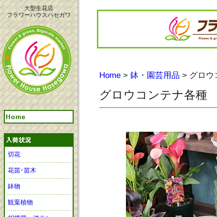
大型生花店
フラワーハウスハセガワ
Home
>
鉢・園芸用品
> グロ
グロウコンテナ各種
切花
花苗･苗木
鉢物
観葉植物