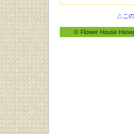
△こ
© Flower House Hasega