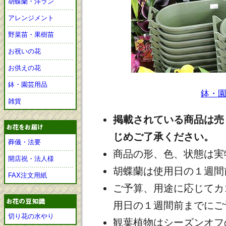
胡蝶蘭・洋ラン
アレンジメント
野菜苗・果樹苗
お祝いの花
お供えの花
鉢・園芸用品
鉢・
雑貨
掲載されている商品は売
じめご了承ください。
葬儀・法要
商品の形、色、状態は実
開店祝・法人様
胡蝶蘭は使用日の１週間
FAX注文用紙
ご予算、用途に応じてカ
用日の１週間前までにご
切り花の水やり
観葉植物はシーズンオフ