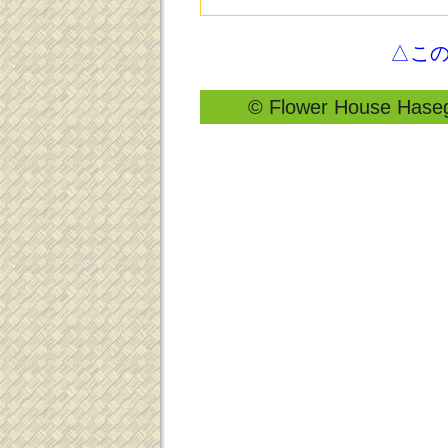
△こ
© Flower House Hasega