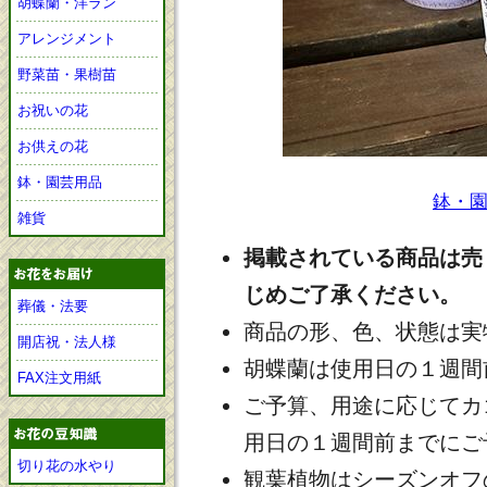
胡蝶蘭・洋ラン
アレンジメント
野菜苗・果樹苗
お祝いの花
お供えの花
鉢・園芸用品
鉢・
雑貨
掲載されている商品は売
じめご了承ください。
葬儀・法要
商品の形、色、状態は実
開店祝・法人様
胡蝶蘭は使用日の１週間
FAX注文用紙
ご予算、用途に応じてカ
用日の１週間前までにご
切り花の水やり
観葉植物はシーズンオフ