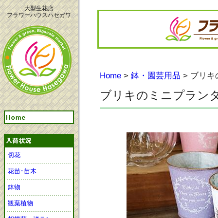
大型生花店
フラワーハウスハセガワ
Home
>
鉢・園芸用品
> ブリ
ブリキのミニプラン
切花
花苗･苗木
鉢物
観葉植物