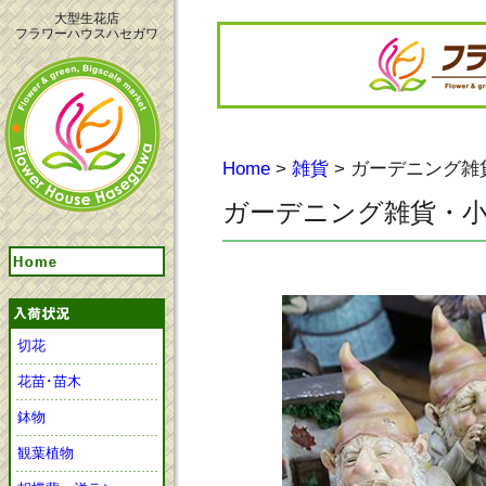
大型生花店
フラワーハウスハセガワ
Home
>
雑貨
> ガーデニング
ガーデニング雑貨・
切花
花苗･苗木
鉢物
観葉植物