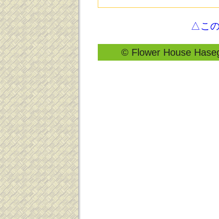
△こ
© Flower House Hasega