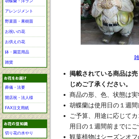
胡蝶蘭・洋ラン
アレンジメント
野菜苗・果樹苗
お祝いの花
お供えの花
鉢・園芸用品
雑貨
掲載されている商品は売
じめご了承ください。
葬儀・法要
商品の形、色、状態は実
開店祝・法人様
胡蝶蘭は使用日の１週間
FAX注文用紙
ご予算、用途に応じてカ
用日の１週間前までにご
切り花の水やり
観葉植物はシーズンオフ