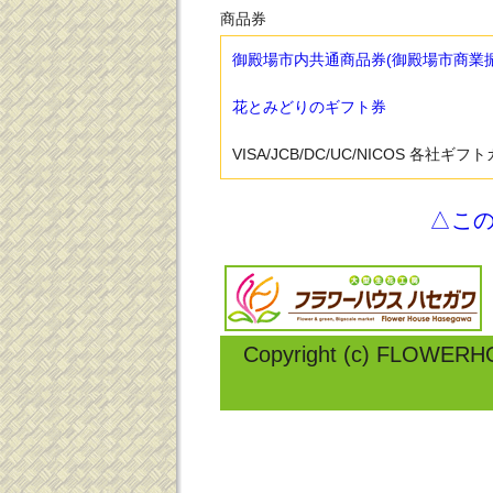
商品券
御殿場市内共通商品券(御殿場市商業
花とみどりのギフト券
VISA/JCB/DC/UC/NICOS 各社ギフ
△こ
Copyright (c) FLOWERH