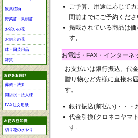
ご予算、用途に応じてカ
観葉植物
間前までにご予約くださ
野菜苗・果樹苗
掲載されている商品は価
お祝いの花
す。
お供えの花
鉢・園芸用品
お電話・FAX・インターネ
雑貨
お支払いは銀行振込、代
贈り物など先様に直接お
葬儀・法要
す。
開店祝・法人様
FAX注文用紙
銀行振込(前払い)・・
代金引換(クロネコヤマ
す。
切り花の水やり