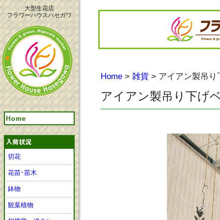
大型生花店
フラワーハウスハセガワ
Home
>
雑貨
> アイアン製吊り
アイアン製吊り下げ
切花
花苗･苗木
鉢物
観葉植物