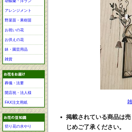
胡蝶蘭・洋ラン
アレンジメント
野菜苗・果樹苗
お祝いの花
お供えの花
鉢・園芸用品
雑貨
葬儀・法要
開店祝・法人様
FAX注文用紙
掲載されている商品は売
じめご了承ください。
切り花の水やり