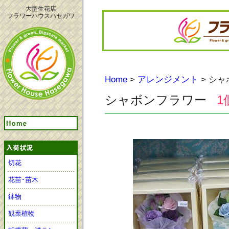
大型生花店
フラワーハウスハセガワ
Home
>
アレンジメント
> シ
シャボンフラワー
1
切花
花苗･苗木
鉢物
観葉植物