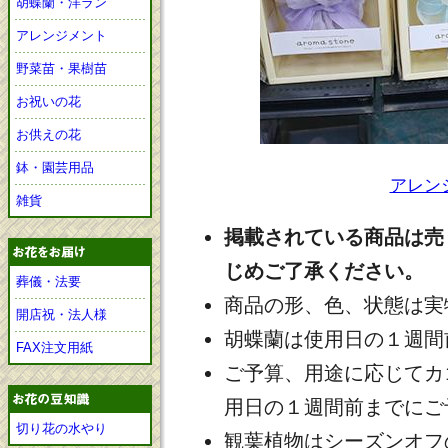
胡蝶蘭・洋ラン
アレンジメント
野菜苗・果樹苗
お祝いの花
お供えの花
鉢・園芸用品
アレン
雑貨
掲載されている商品は売
じめご了承ください。
葬儀・法要
商品の形、色、状態は実
開店祝・法人様
胡蝶蘭は使用日の１週間
FAX注文用紙
ご予算、用途に応じてカ
用日の１週間前までにご
切り花の水やり
観葉植物はシーズンオフ