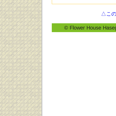
△こ
© Flower House Hasega