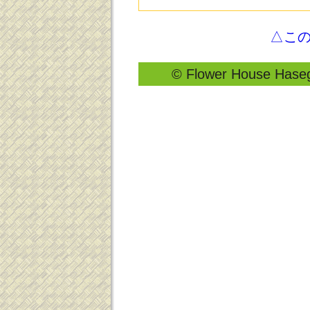
△こ
© Flower House Hasega