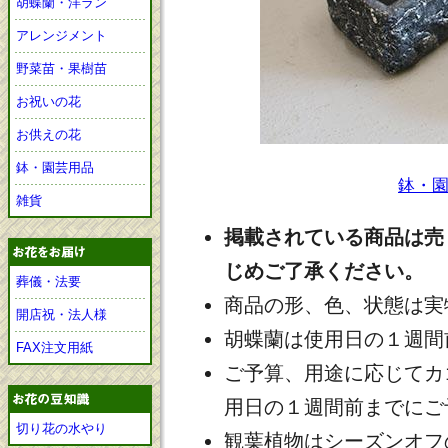
胡蝶蘭・洋ラン
アレンジメント
野菜苗・果樹苗
お祝いの花
お供えの花
鉢・園芸用品
鉢・
雑貨
掲載されている商品は売
じめご了承ください。
葬儀・法要
商品の形、色、状態は実
開店祝・法人様
胡蝶蘭は使用日の１週間
FAX注文用紙
ご予算、用途に応じてカ
用日の１週間前までにご
切り花の水やり
観葉植物はシーズンオフ