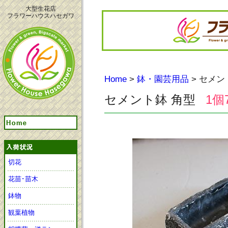
大型生花店
フラワーハウスハセガワ
Home
>
鉢・園芸用品
> セメン
セメント鉢 角型
1個
切花
花苗･苗木
鉢物
観葉植物