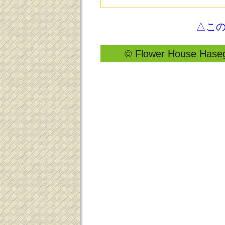
△こ
© Flower House Hasega