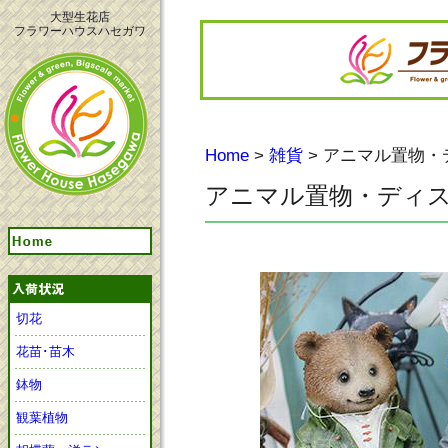
大型生花店
フラワーハウスハセガワ
Home
>
雑貨
> アニマル置物・
アニマル置物・ディ
切花
花苗･苗木
鉢物
観葉植物