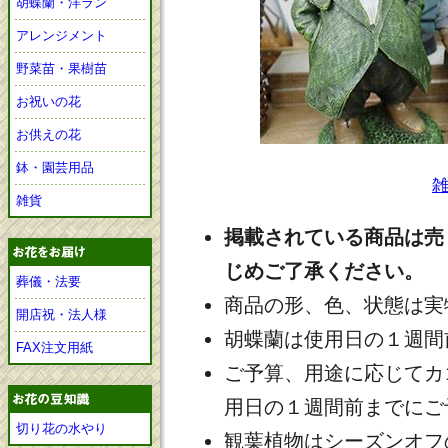
胡蝶蘭・洋ラン
アレンジメント
野菜苗・果樹苗
お祝いの花
お供えの花
鉢・園芸用品
雑貨
掲載されている商品は売
じめご了承ください。
葬儀・法要
商品の形、色、状態は実
開店祝・法人様
胡蝶蘭は使用日の１週間
FAX注文用紙
ご予算、用途に応じてカ
用日の１週間前までにご
切り花の水やり
観葉植物はシーズンオフ