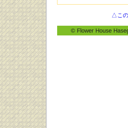
△こ
© Flower House Hasega