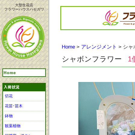
大型生花店
フラワーハウスハセガワ
Home
>
アレンジメント
> シ
シャボンフラワー
1
切花
花苗･苗木
鉢物
観葉植物