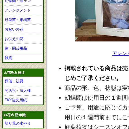
胡蝶蘭・洋ラン
アレンジメント
野菜苗・果樹苗
お祝いの花
お供えの花
鉢・園芸用品
アレン
雑貨
掲載されている商品は売
じめご了承ください。
葬儀・法要
商品の形、色、状態は実
開店祝・法人様
胡蝶蘭は使用日の１週間
FAX注文用紙
ご予算、用途に応じてカ
用日の１週間前までにご
切り花の水やり
観葉植物はシーズンオフ