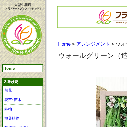
大型生花店
フラワーハウスハセガワ
Home
>
アレンジメント
> ウ
ウォールグリーン（
切花
花苗･苗木
鉢物
観葉植物