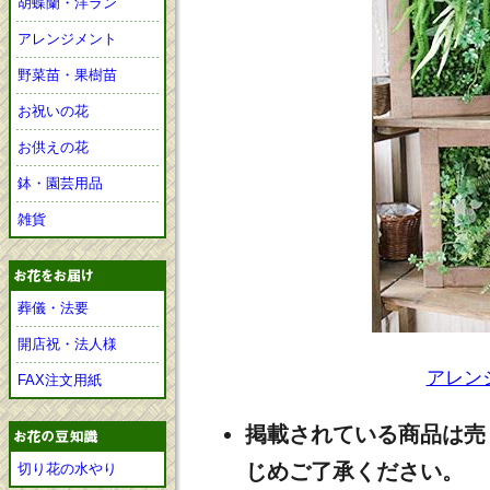
胡蝶蘭・洋ラン
アレンジメント
野菜苗・果樹苗
お祝いの花
お供えの花
鉢・園芸用品
雑貨
葬儀・法要
開店祝・法人様
アレン
FAX注文用紙
掲載されている商品は売
じめご了承ください。
切り花の水やり