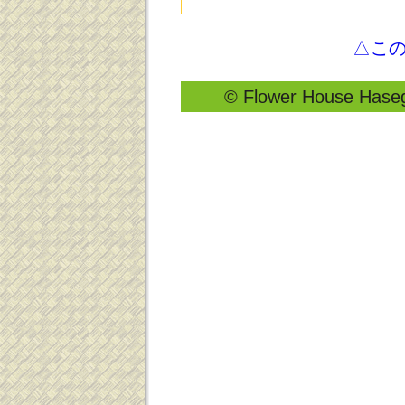
△こ
© Flower House Hasega