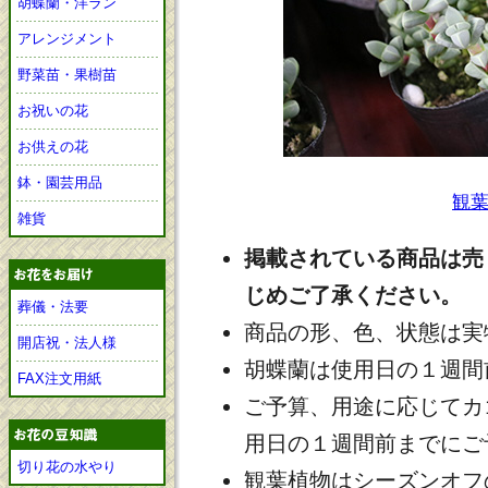
胡蝶蘭・洋ラン
アレンジメント
野菜苗・果樹苗
お祝いの花
お供えの花
鉢・園芸用品
観
雑貨
掲載されている商品は売
じめご了承ください。
葬儀・法要
商品の形、色、状態は実
開店祝・法人様
胡蝶蘭は使用日の１週間
FAX注文用紙
ご予算、用途に応じてカ
用日の１週間前までにご
切り花の水やり
観葉植物はシーズンオフ