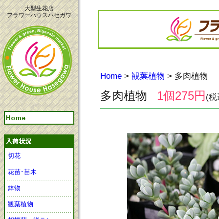
大型生花店
フラワーハウスハセガワ
Home
>
観葉植物
> 多肉植物
多肉植物
1個275円
(税
切花
花苗･苗木
鉢物
観葉植物