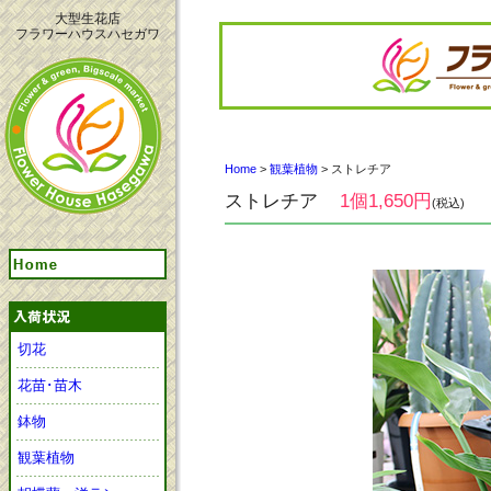
大型生花店
フラワーハウスハセガワ
Home
>
観葉植物
> ストレチア
ストレチア
1個1,650円
(税込)
切花
花苗･苗木
鉢物
観葉植物