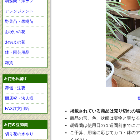
胡蝶蘭・洋ラン
アレンジメント
野菜苗・果樹苗
お祝いの花
お供えの花
鉢・園芸用品
雑貨
葬儀・法要
開店祝・法人様
FAX注文用紙
掲載されている商品は売り切れの場
商品の形、色、状態は実物と異なる
胡蝶蘭は使用日の１週間前までにご
ご予算、用途に応じてカゴ・鉢のア
切り花の水やり
ください。