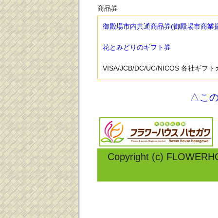
商品券
御殿場市内共通商品券(御殿場市商業
花とみどりのギフト券
VISA/JCB/DC/UC/NICOS 各社ギフ
△こ
Copyright (c) FLOWERH