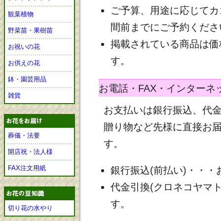
ご予算、用途に応じてカ
観葉植物
間前までにご予約くださ
野菜苗・果樹苗
掲載されている商品は価
お祝いの花
す。
お供えの花
鉢・園芸用品
お電話・FAX・インターネ
雑貨
お支払いは銀行振込、代
贈り物など先様に直接お
葬儀・法要
す。
開店祝・法人様
FAX注文用紙
銀行振込(前払い)・・
代金引換(クロネコヤマ
す。
切り花の水やり