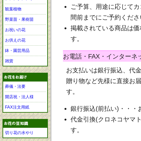
ご予算、用途に応じてカ
観葉植物
間前までにご予約くださ
野菜苗・果樹苗
掲載されている商品は価
お祝いの花
す。
お供えの花
鉢・園芸用品
お電話・FAX・インターネ
雑貨
お支払いは銀行振込、代
贈り物など先様に直接お
葬儀・法要
す。
開店祝・法人様
FAX注文用紙
銀行振込(前払い)・・
代金引換(クロネコヤマ
す。
切り花の水やり