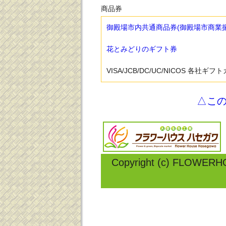
商品券
御殿場市内共通商品券(御殿場市商業
花とみどりのギフト券
VISA/JCB/DC/UC/NICOS 各社ギフ
△こ
Copyright (c) FLOWERH