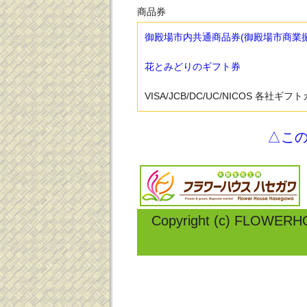
商品券
御殿場市内共通商品券(御殿場市商業
花とみどりのギフト券
VISA/JCB/DC/UC/NICOS 各社ギフ
△こ
Copyright (c) FLOWERH