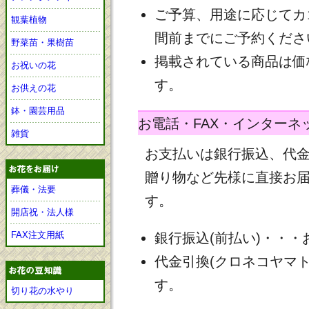
ご予算、用途に応じてカ
観葉植物
間前までにご予約くださ
野菜苗・果樹苗
掲載されている商品は価
お祝いの花
す。
お供えの花
鉢・園芸用品
お電話・FAX・インターネ
雑貨
お支払いは銀行振込、代
贈り物など先様に直接お
葬儀・法要
す。
開店祝・法人様
FAX注文用紙
銀行振込(前払い)・・
代金引換(クロネコヤマ
す。
切り花の水やり