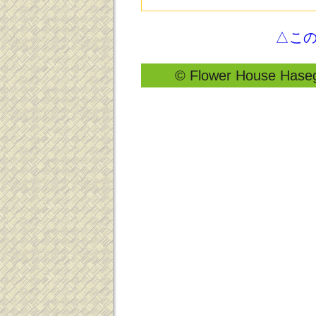
△こ
© Flower House Hasega