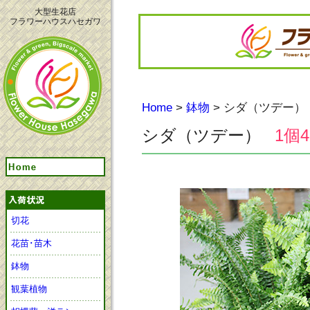
大型生花店
フラワーハウスハセガワ
Home
>
鉢物
> シダ（ツデー）
シダ（ツデー）
1個4
切花
花苗･苗木
鉢物
観葉植物