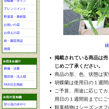
胡蝶蘭・洋ラン
アレンジメント
野菜苗・果樹苗
お祝いの花
お供えの花
鉢・園芸用品
雑貨
掲載されている商品は売
じめご了承ください。
葬儀・法要
商品の形、色、状態は実
開店祝・法人様
胡蝶蘭は使用日の１週間
FAX注文用紙
ご予算、用途に応じてカ
用日の１週間前までにご
切り花の水やり
観葉植物はシーズンオフ